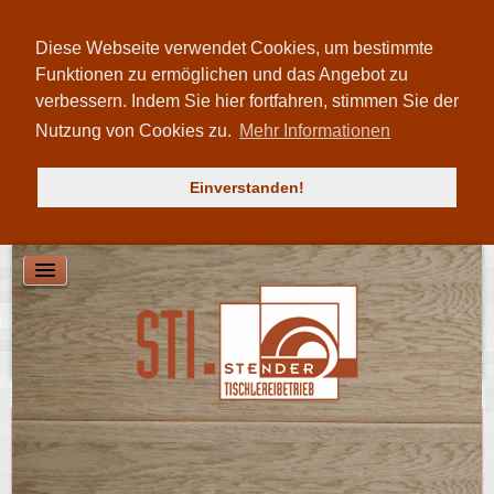
Einbruchschutz
Diese Webseite verwendet Cookies, um bestimmte
Reparaturen
Funktionen zu ermöglichen und das Angebot zu
Duschtrennwände
verbessern. Indem Sie hier fortfahren, stimmen Sie der
Planung und Beratung
Nutzung von Cookies zu.
Mehr Informationen
Impressionen
Individueller Möbelbau
Einverstanden!
Kücheneinrichtungen
Fenster und Türen
Über uns
Pressemitteilungen
Partner
Werkstatt
Kontakt